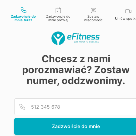
Możliwości kontaktu
eFitness gotowy na KSEF
bez dodatkowych opłat
Zadzwońcie do
Zadzwońcie do
Zostaw
Umów spotk
mnie teraz
mnie później
wiadomość
Funkcje
Integracje
Powrót do bloga
Chcesz z nami
Dla kogo
Pomoc
porozmawiać? Zostaw
Aplikacja w klubie fitness.
Case Study
Testuj za
numer, oddzwonimy.
O nas
Jakie są zalety dla
Cennik
klubowiczów?
Zadzwońcie do mnie
Joanna Balicka
19.04.2023
4 min czytania