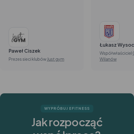
Łukasz Wysoc
Paweł Ciszek
Współwłaściciel
Prezes sieci klubów
Just gym
Wilanów
WYPRÓBUJ EFITNESS
Jak rozpocząć