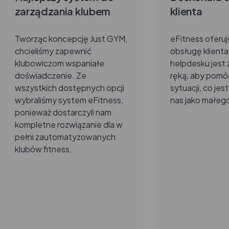
zarządzania klubem
klienta
Tworząc koncepcję Just GYM,
eFitness oferu
chcieliśmy zapewnić
obsługę klienta
klubowiczom wspaniałe
helpdesku jest
doświadczenie. Ze
ręką, aby pomó
wszystkich dostępnych opcji
sytuacji, co jes
wybraliśmy system eFitness,
nas jako małego
ponieważ dostarczyli nam
kompletne rozwiązanie dla w
pełni zautomatyzowanych
klubów fitness.