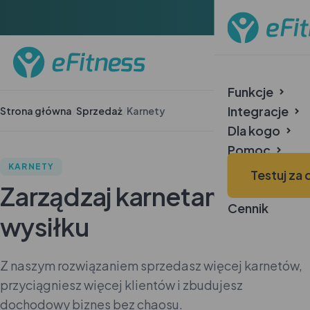
Funkcje
Integracje
Strona główna
/
Sprzedaż
/
Karnety
Dla kogo
Pomoc
Case Study
KARNETY
Testuj za
O nas
Zarządzaj karnetami bez
Cennik
wysiłku
Z naszym rozwiązaniem sprzedasz więcej karnetów,
przyciągniesz więcej klientów i zbudujesz
dochodowy biznes bez chaosu.