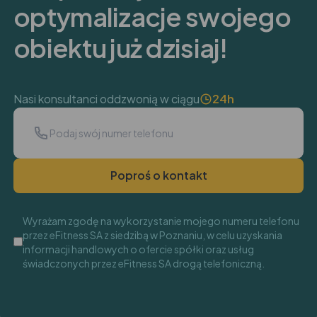
optymalizacje swojego
obiektu już dzisiaj!
Nasi konsultanci oddzwonią w ciągu
24h
Poproś o kontakt
Wyrażam zgodę na wykorzystanie mojego numeru telefonu
przez eFitness SA z siedzibą w Poznaniu, w celu uzyskania
informacji handlowych o ofercie spółki oraz usług
świadczonych przez eFitness SA drogą telefoniczną.