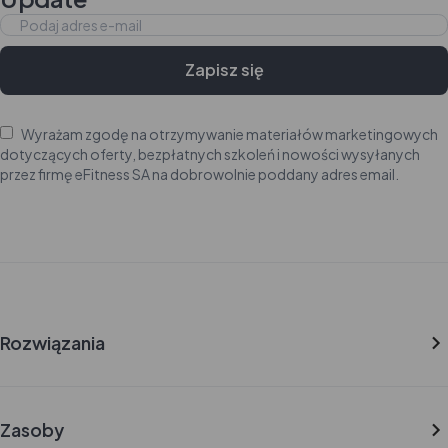
Zapisz się
Wyrażam zgodę na otrzymywanie materiałów marketingowych
dotyczących oferty, bezpłatnych szkoleń i nowości wysyłanych
przez firmę eFitness SA na dobrowolnie poddany adres email.
Rozwiązania
eFitness Studio
eFitness Business
eFitness App
Zasoby
eFitness Scanner