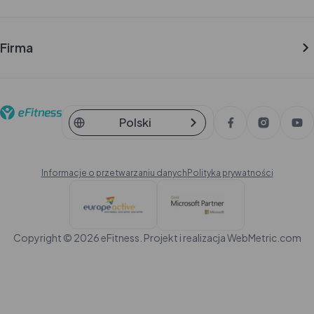
Baza wiedzy
Kontrola dostępu w klubie fitness
Doszkolenia
Blog
Firma
Podcast
O nas
API
Kariera
eFitness Status Page
Kontakt
Changelog
Relacje inwestorskie
Polski
Partnerzy
Informacje o przetwarzaniu danych
Polityka prywatności
Copyright ©
2026
eFitness. Projekt i realizacja
WebMetric.com