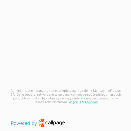
Wypróbuj
za darmo przez 1 miesiąc
Pobierz ebook o zarządzaniu klubem
Zapisz się do newslettera Manager
Update
Administratorem danych, które tu wpisujesz będziemy My, czyli: eFitness
SA. Dane będą przetwarzane w celu marketingu bezpośredniego naszych
produktów i usług. Podstawą prawną przetwarzania jest uzasadniony
Zapisz się
interes Administratora.
Więcej szczegółów
Wyrażam zgodę na otrzymywanie materiałów marketingowych
Open link in new window
Powered by
dotyczących oferty, bezpłatnych szkoleń i nowości wysyłanych