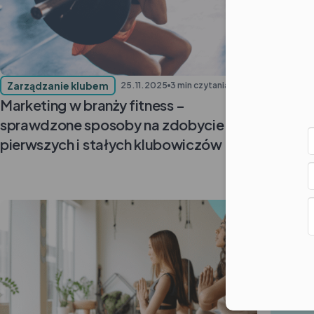
Zarządzanie klubem
Zarząd
25.11.2025
3 min czytania
Marketing w branży fitness –
Roczna
sprawdzone sposoby na zdobycie
fitnes
pierwszych i stałych klubowiczów
udany