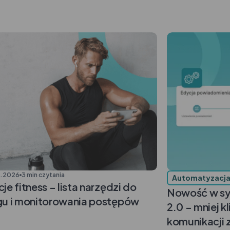
1.2026
3 min czytania
Automatyzacj
cje fitness – lista narzędzi do
Nowość w sy
gu i monitorowania postępów
2.0 – mniej kl
komunikacji z