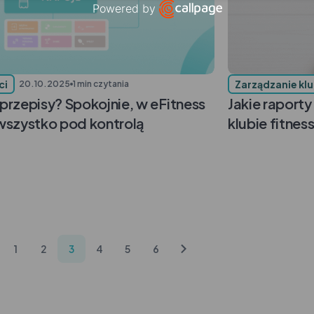
Powered by
Open link in new window
ci
Zarządzanie kl
20.10.2025
1 min czytania
rzepisy? Spokojnie, w eFitness
Jakie raport
wszystko pod kontrolą
klubie fitnes
1
2
3
4
5
6