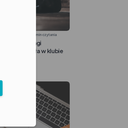
ubem
15.11.2025
3 min czytania
owe czy treningi
co lepiej działa w klubie
eduled call
elefonu w formacie E164