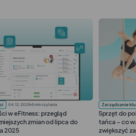
ci
Zarządzanie kl
04.12.2025
5 min czytania
i w eFitness: przegląd
Sprzęt do pol
niejszych zmian od lipca do
tańca – co w
ia 2025
zwiększyć za