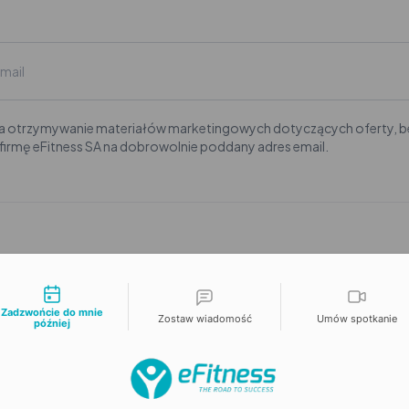
 otrzymywanie materiałów marketingowych dotyczących oferty, be
firmę eFitness SA na dobrowolnie poddany adres email.
liwości kontaktu
Zadzwońcie do mnie
Zostaw wiadomość
Umów spotkanie
później