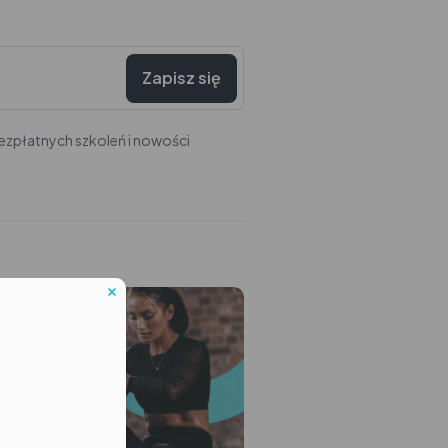
Zapisz się
zpłatnych szkoleń i nowości