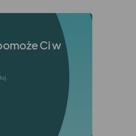
 pomoże Ci w
tuj.