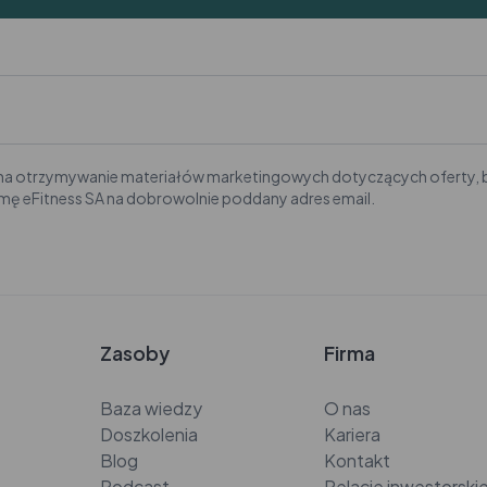
a otrzymywanie materiałów marketingowych dotyczących oferty, b
rmę eFitness SA na dobrowolnie poddany adres email.
Zasoby
Firma
Baza wiedzy
O nas
Doszkolenia
Kariera
Blog
Kontakt
Podcast
Relacje inwestorski