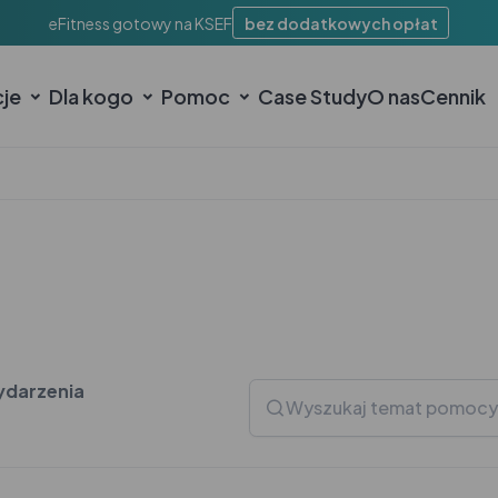
eFitness gotowy na KSEF
bez dodatkowych opłat
cje
Dla kogo
Pomoc
Case Study
O nas
Cennik
darzenia