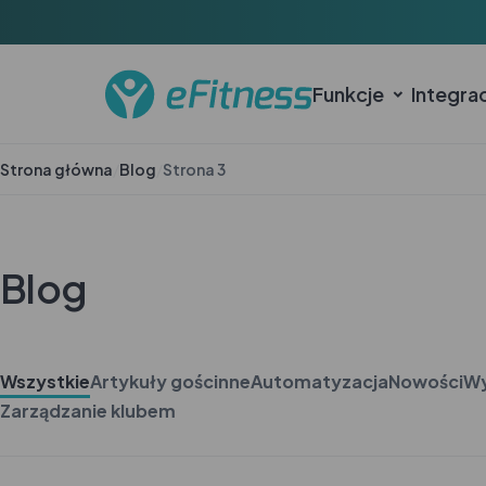
Funkcje
Integra
Strona główna
/
Blog
/
Strona 3
Blog
Wszystkie
Artykuły gościnne
Automatyzacja
Nowości
Wy
Zarządzanie klubem