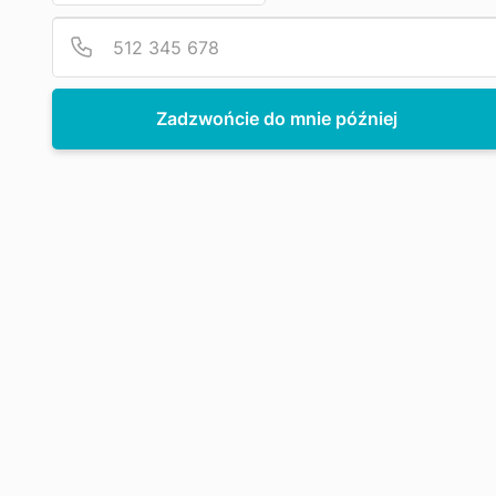
Konstancja Łazowa-Kaminska
Zarządzanie klubem
16.09.2025
4 min czytania
Zadzwońcie do mnie później